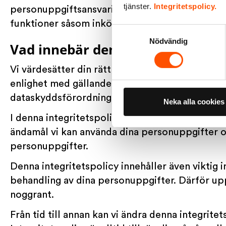
tjänster.
Integritetspolicy.
personuppgiftsansvariga med en annan koncern
funktioner såsom inköp och juridik är GB Food
Samtyckesval
Nödvändig
Vad innebär denna integritetspol
Vi värdesätter din rätt till integritet och gör a
enlighet med gällande lagstiftning om datasky
dataskyddsförordningen (”GDPR”) och gällande 
Neka alla cookies
I denna integritetspolicy beskriver vi hur vi in
ändamål vi kan använda dina personuppgifter oc
personuppgifter.
Denna integritetspolicy innehåller även viktig
behandling av dina personuppgifter. Därför upp
noggrant.
Från tid till annan kan vi ändra denna integrit