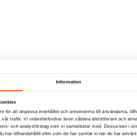
Information
försäljning av livsmedel som nudlar, soppor,
, efterrättsblandningar etc. via
naler, samt uppföljning och tillhandahållande
cookies
nar och/eller behandlar vi personuppgifter. I
e för att anpassa innehållet och annonserna till användarna, tillh
 personuppgifter och integritet är de
vår trafik. Vi vidarebefordrar även sådana identifierare och anna
iga med avseende på de personuppgifter de
nnons- och analysföretag som vi samarbetar med. Dessa kan i sin
har tillhandahållit eller som de har samlat in när du har använt
r. I vissa fall är de gemensamma