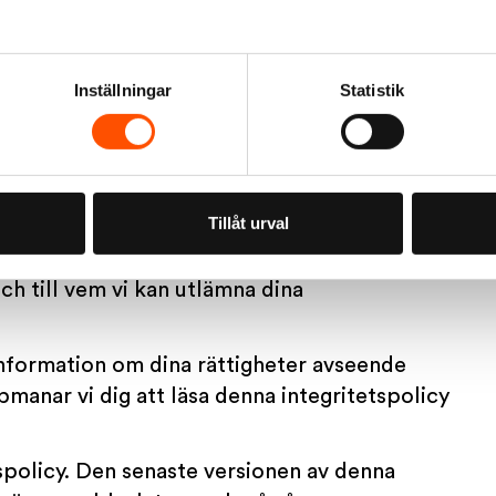
enhet. För vissa koncernövergripande
s Belgium personuppgiftsansvarig.
Inställningar
Statistik
icy?
llt för att skydda dina personuppgifter i
dd och mer specifikt med den allmänna
nationell lagstiftning om dataskydd.
Tillåt urval
hämtar personuppgifter, hur och för vilka
h till vem vi kan utlämna dina
 information om dina rättigheter avseende
manar vi dig att läsa denna integritetspolicy
etspolicy. Den senaste versionen av denna