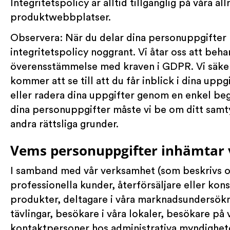
Integritetspolicy är alltid tillgänglig på våra 
produktwebbplatser.
Observera: När du delar dina personuppgifter m
integritetspolicy noggrant. Vi åtar oss att beha
överensstämmelse med kraven i GDPR. Vi säker
kommer att se till att du får inblick i dina uppg
eller radera dina uppgifter genom en enkel beg
dina personuppgifter måste vi be om ditt samt
andra rättsliga grunder.
Vems personuppgifter inhämtar 
I samband med vår verksamhet (som beskrivs o
professionella kunder, återförsäljare eller ko
produkter, deltagare i våra marknadsundersökni
tävlingar, besökare i våra lokaler, besökare på 
kontaktpersoner hos administrativa myndighe