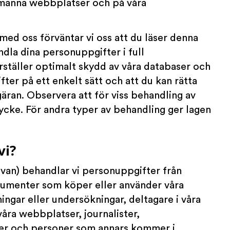
allmänna webbplatser och på våra
ed oss förväntar vi oss att du läser denna
ndla dina personuppgifter i full
ställer optimalt skydd av våra databaser och
ifter på ett enkelt sätt och att du kan rätta
äran. Observera att för viss behandling av
ycke. För andra typer av behandling ger lagen
vi?
van) behandlar vi personuppgifter från
nsumenter som köper eller använder våra
ngar eller undersökningar, deltagare i våra
våra webbplatser, journalister,
ter och personer som annars kommer i