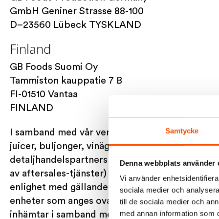
GmbH Geniner Strasse 88-100
D–23560 Lübeck TYSKLAND
Finland
GB Foods Suomi Oy
Tammiston kauppatie 7 B
FI-01510 Vantaa
FINLAND
Samtycke
I samband med vår verksamhet (produktion och 
juicer, buljonger, vinäger, kalla och varma såser
detaljhandelspartners och andra försäljningska
Denna webbplats använder 
av aftersales-tjänster) inhämtar, bevarar, utläm
Vi använder enhetsidentifierar
enlighet med gällande lagstiftning om skydd av
sociala medier och analysera 
enheter som anges ovan personuppgiftsansvar
till de sociala medier och a
med annan information som du 
inhämtar i samband med deras lokala aktivitete